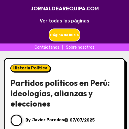
JORNALDEAREQUIPA.COM
Ver todas las páginas
Página de inicio
Contáctanos
|
Sobre nosotros
Skip
to
Historia Política
content
Partidos políticos en Perú:
ideologías, alianzas y
elecciones
By
Javier Paredes
07/07/2025