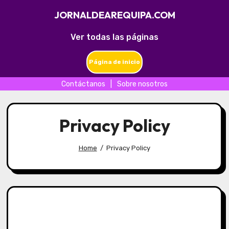
JORNALDEAREQUIPA.COM
Ver todas las páginas
Página de inicio
Contáctanos
|
Sobre nosotros
Skip
to
Privacy Policy
content
Home
Privacy Policy