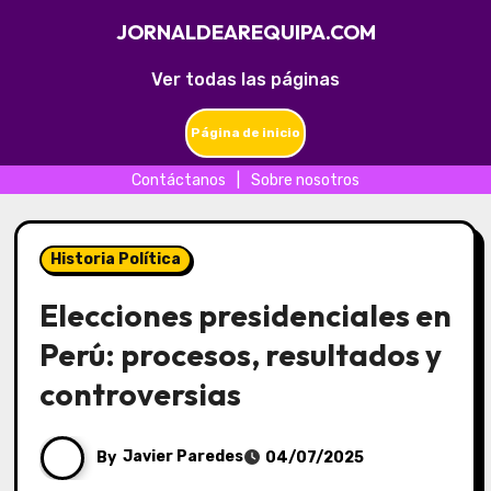
JORNALDEAREQUIPA.COM
Ver todas las páginas
Página de inicio
Contáctanos
|
Sobre nosotros
Skip
to
Historia Política
content
Elecciones presidenciales en
Perú: procesos, resultados y
controversias
By
Javier Paredes
04/07/2025