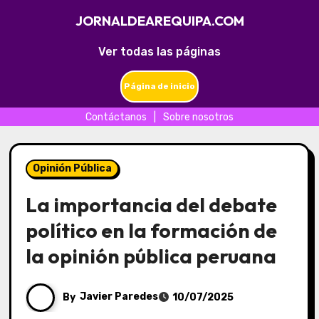
JORNALDEAREQUIPA.COM
Ver todas las páginas
Página de inicio
Contáctanos
|
Sobre nosotros
Skip
to
Opinión Pública
content
La importancia del debate
político en la formación de
la opinión pública peruana
By
Javier Paredes
10/07/2025