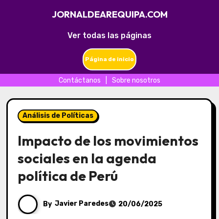
JORNALDEAREQUIPA.COM
Ver todas las páginas
Página de inicio
Contáctanos
|
Sobre nosotros
Skip
to
Análisis de Políticas
content
Impacto de los movimientos
sociales en la agenda
política de Perú
By
Javier Paredes
20/06/2025