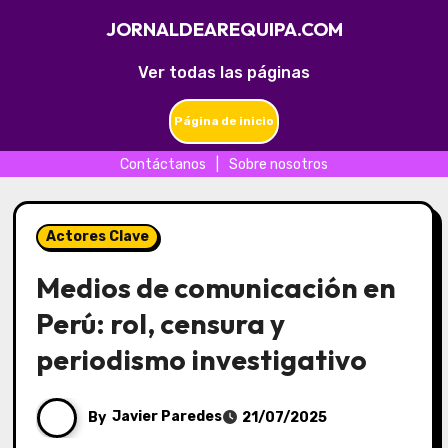
JORNALDEAREQUIPA.COM
Ver todas las páginas
Página de inicio
Contáctanos
|
Sobre nosotros
Skip
to
Actores Clave
content
Medios de comunicación en
Perú: rol, censura y
periodismo investigativo
By
Javier Paredes
21/07/2025