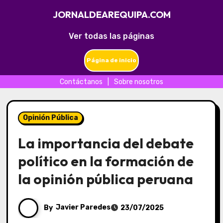
JORNALDEAREQUIPA.COM
Ver todas las páginas
Página de inicio
Contáctanos
|
Sobre nosotros
Skip
to
Opinión Pública
content
La importancia del debate
político en la formación de
la opinión pública peruana
By
Javier Paredes
23/07/2025