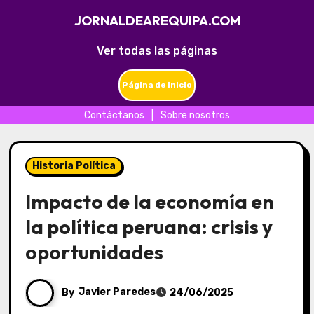
JORNALDEAREQUIPA.COM
Ver todas las páginas
Página de inicio
Contáctanos
|
Sobre nosotros
Skip
to
Historia Política
content
Impacto de la economía en
la política peruana: crisis y
oportunidades
By
Javier Paredes
24/06/2025