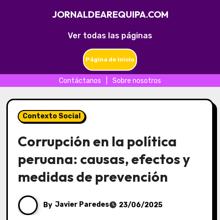
JORNALDEAREQUIPA.COM
Ver todas las páginas
Página de inicio
Contáctanos
|
Sobre nosotros
Skip
to
Contexto Social
content
Corrupción en la política
peruana: causas, efectos y
medidas de prevención
By
Javier Paredes
23/06/2025