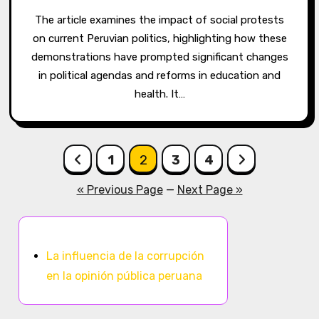
The article examines the impact of social protests
on current Peruvian politics, highlighting how these
demonstrations have prompted significant changes
in political agendas and reforms in education and
health. It…
Posts
1
2
3
4
pagination
« Previous Page
—
Next Page »
Descubrir una publicación aleatoria
La influencia de la corrupción
en la opinión pública peruana