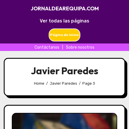
JORNALDEAREQUIPA.COM
Ver todas las páginas
Página de inicio
Contáctanos
|
Sobre nosotros
Skip
to
Javier Paredes
content
Home
Javier Paredes
Page 3